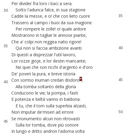
Per
divider
fra
loro
i
baci
a
sera
.
33
29
Sotto
l'adunca
falce
,
in
sua
stagione
34
30
Cadde
la
messe
,
e
o
!
che
con
lieto
cuore
35
31
Trassero
al
campo
i
buoi
da
sua
magione
36
32
Per
rompere
le
zolle
!
o
!
quale
ardore
37
33
Mostrarono
in
tagliar
le
annose
piante
,
38
34
Che
a
'
colpi
non
reggea
natio
rigore
!
39
35
Quì
non
si
faccia
ambizione
avanti
40
36
Di
questi
a
disprezzar
l'util
lavoro
,
41
Lor
rozze
gioje
,
e
lor
destin
mancante
;
42
37
Ne
quei
che
son
ricchi
d'argento
e
d'oro
43
38
De
'
poveri
la
pura
,
e
breve
istoria
44
39
*
Con
sorriso
inuman
credan
disdoro
;
45
40
Alla
tomba
soltanto
della
gloria
46
41
Conducono
le
vie
;
la
pompa
,
i
fasti
47
42
E
potenza
e
beltà
vanno
in
baldoria
:
48
43
E
tu
,
che
il
torn
sulla
superbia
alzasti
,
49
44
Non
imputar
de'miseri
ad
errore
50
Se
monumento
alcun
non
ritrovasti
51
45
Sulla
lor
tomba
,
dove
più
sonore
52
46
In
lungo
e
dritto
andron
l'adorna
volta
53
47