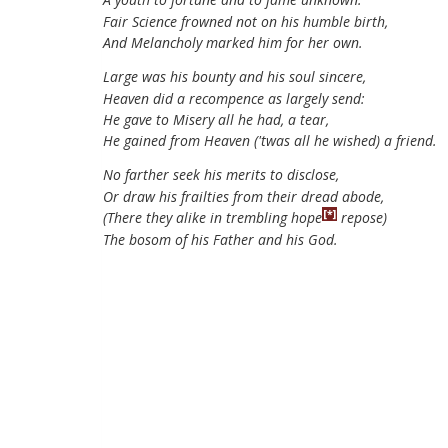
Fair
Science
frowned
not
on
his
humble
birth
,
And
Melancholy
marked
him
for
her
own
.
Large
was
his
bounty
and
his
soul
sincere
,
Heaven
did
a
recompence
as
largely
send
:
He
gave
to
Misery
all
he
had
,
a
tear
,
He
gained
from
Heaven
(
'twas
all
he
wished
)
a
friend
.
No
farther
seek
his
merits
to
disclose
,
Or
draw
his
frailties
from
their
dread
abode
,
[*]
(
There
they
alike
in
trembling
hope
repose
)
The
bosom
of
his
Father
and
his
God
.