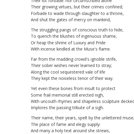
Their
lot
forbade
:
nor
circumscribed
alone
Their
growing
virtues
,
but
their
crimes
confined
;
Forbade
to
wade
through
slaughter
to
a
throne
,
And
shut
the
gates
of
mercy
on
mankind
,
The
struggling
pangs
of
conscious
truth
to
hide
,
To
quench
the
blushes
of
ingenuous
shame
,
Or
heap
the
shrine
of
Luxury
and
Pride
With
incense
kindled
at
the
Muse's
flame
.
Far
from
the
madding
crowd's
ignoble
strife
,
Their
sober
wishes
never
learned
to
stray
;
Along
the
cool
sequestered
vale
of
life
They
kept
the
noiseless
tenor
of
their
way
.
Yet
even
these
bones
from
insult
to
protect
Some
frail
memorial
still
erected
nigh
,
With
uncouth
rhymes
and
shapeless
sculpture
decke
Implores
the
passing
tribute
of
a
sigh
.
Their
name
,
their
years
,
spelt
by
the
unlettered
muse
The
place
of
fame
and
elegy
supply
:
And
many
a
holy
text
around
she
strews
,