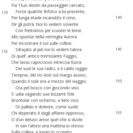
Fia
'l
tuo
destin
da
passeggier
cercato
,
138
119
Forse
qualche
Bifolco
a
lui
presente
,
139
120
Per
lunga
etade
incanutito
il
crine
,
140
121
Dir
gli
potrà
:
Noi
lo
vedem
sovente
141
122
Con
frettoloso
piè
scuoter
le
brine
142
123
Allo
spuntar
della
vermiglia
Aurora
143
124
Per
incontrare
il
sol
sulle
colline
.
144
Sdrajato
al
piè
noi
lo
vedem
talora
145
125
Di
quell
'
antico
tremolante
Faggio
,
146
126
Che
lassù
capriccioso
intreccia
fuora
147
127
Del
suol
le
sue
radici
,
e
il
caldo
raggio
148
128
Temprar
,
del
rio
vicin
sul
margo
assiso
,
149
Quando
il
sole
era
a
mezzo
del
viaggio
;
150
Ora
pel
bosco
con
giocondo
viso
151
S
'
udia
vagando
sue
bizzarre
fole
152
Brontolar
con
ischerno
,
e
lieto
riso
;
153
Or
pallido
e
dolente
,
come
suole
154
Chi
disperato
è
dagli
affanni
oppresso
,
155
O
d'un
deluso
amor
quel
che
si
duole
.
156
In
van
l'attesi
una
mattina
io
stesso
157
Sulla
collina
,
e
lungo
lo
scopeto
,
158