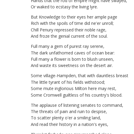
Hands
that
the
rod
of
empire
might
have
swayed
,
Or
waked
to
ecstasy
the
living
lyre
.
But
Knowledge
to
their
eyes
her
ample
page
Rich
with
the
spoils
of
time
did
ne'er
unroll
;
Chill
Penury
repressed
their
noble
rage
,
And
froze
the
genial
current
of
the
soul
.
Full
many
a
gem
of
purest
ray
serene
,
The
dark
unfathomed
caves
of
ocean
bear
:
Full
many
a
flower
is
born
to
blush
unseen
,
And
waste
its
sweetness
on
the
desert
air
.
Some
village-Hampden
,
that
with
dauntless
breast
The
little
tyrant
of
his
fields
withstood
;
Some
mute
inglorious
Milton
here
may
rest
,
Some
Cromwell
guiltless
of
his
country's
blood
.
The
applause
of
listening
senates
to
command
,
The
threats
of
pain
and
ruin
to
despise
,
To
scatter
plenty
o'er
a
smiling
land
,
And
read
their
history
in
a
nation's
eyes
,