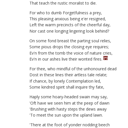
That
teach
the
rustic
moralist
to
die
.
For
who
to
dumb
Forgetfulness
a
prey
,
This
pleasing
anxious
being
e'er
resigned
,
Left
the
warm
precincts
of
the
cheerful
day
,
Nor
cast
one
longing
lingering
look
behind
?
On
some
fond
breast
the
parting
soul
relies
,
Some
pious
drops
the
closing
eye
requires
;
Ev'n
from
the
tomb
the
voice
of
nature
cries
,
[*]
Ev'n
in
our
ashes
live
their
wonted
fires
.
For
thee
,
who
mindful
of
the
unhonoured
dead
Dost
in
these
lines
their
artless
tale
relate
;
If
chance
,
by
lonely
Contemplation
led
,
Some
kindred
spirit
shall
inquire
thy
fate
,
Haply
some
hoary-headed
swain
may
say
,
'
Oft
have
we
seen
him
at
the
peep
of
dawn
'
Brushing
with
hasty
steps
the
dews
away
'
To
meet
the
sun
upon
the
upland
lawn
.
'
There
at
the
foot
of
yonder
nodding
beech