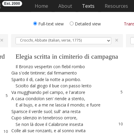
Est. 2000
E
(current)
Home
About
Texts
Resources
Full-text view
Detailed view
Trans
×
×
rd
Elegia
scritta
in
cimiterio
di
campagna
1
Il
Bronzo
vespertin
con
flebil
rombo
1
2
Gia
s'ode
tintinnir
;
dal
firmamento
2
3
Sparito
il
dì
,
cade
la
notte
a
piombo
.
3
4
Sciolto
dal
giogo
il
bue
con
passo
lento
4
Va
mugghiando
pel
campo
,
e
l'aratore
5
5
A
casa
ciondolon
sen
'
riende
a
stento
,
6
6
E
al
bujo
,
e
a
me
ne
lascia
il
mondo
;
e
fuore
7
7
Sparisce
il
verde
suol
;
sull
'
aria
resta
8
8
Cupo
silenzio
in
tenebroso
orrore
,
9
Se
non
là
dove
il
Calabrone
insesta
10
9
Colle
ali
sue
ronzanti
,
e
al
sonno
invita
11
10