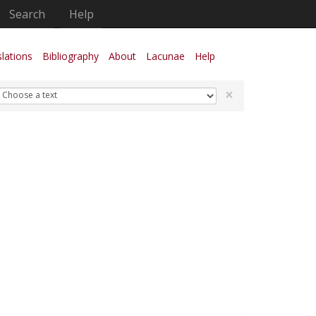
Search
Help
lations
Bibliography
About
Lacunae
Help
×