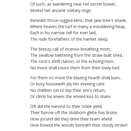
Of
such
,
as
wandering
near
her
secret
bower
,
Molest
her
ancient
solitary
reign
.
Beneath
those
rugged
elms
,
that
yew-tree's
shade
,
Where
heaves
the
turf
in
many
a
mouldering
heap
,
Each
in
his
narrow
cell
for
ever
laid
,
The
rude
forefathers
of
the
hamlet
sleep
.
The
breezy
call
of
incense-breathing
morn
,
The
swallow
twittering
from
the
straw-built
shed
,
The
cock's
shrill
clarion
,
or
the
echoing
horn
,
No
more
shall
rouse
them
from
their
lowly
bed
.
For
them
no
more
the
blazing
hearth
shall
burn
,
Or
busy
housewife
ply
her
evening
care
:
No
children
run
to
lisp
their
sire's
return
,
Or
climb
his
knees
the
envied
kiss
to
share
.
Oft
did
the
harvest
to
their
sickle
yield
,
Their
furrow
oft
the
stubborn
glebe
has
broke
;
How
jocund
did
they
drive
their
team
afield
!
How
bowed
the
woods
beneath
their
sturdy
stroke
!