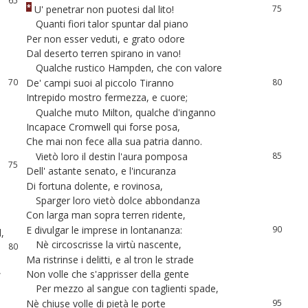
*
U
'
penetrar
non
puotesi
dal
lito
!
75
66
Quanti
fiori
talor
spuntar
dal
piano
76
67
Per
non
esser
veduti
,
e
grato
odore
77
68
Dal
deserto
terren
spirano
in
vano
!
78
Qualche
rustico
Hampden
,
che
con
valore
79
69
De
'
campi
suoi
al
piccolo
Tiranno
80
70
Intrepido
mostro
fermezza
,
e
cuore
;
81
71
Qualche
muto
Milton
,
qualche
d'inganno
82
72
Incapace
Cromwell
qui
forse
posa
,
83
73
Che
mai
non
fece
alla
sua
patria
danno
.
84
74
Vietò
loro
il
destin
l'aura
pomposa
85
75
Dell
'
astante
senato
,
e
l'incuranza
86
76
Di
fortuna
dolente
,
e
rovinosa
,
87
Sparger
loro
vietò
dolce
abbondanza
88
77
Con
larga
man
sopra
terren
ridente
,
89
78
E
divulgar
le
imprese
in
lontananza
:
90
d
,
79
Nè
circoscrisse
la
virtù
nascente
,
91
80
Ma
ristrinse
i
delitti
,
e
al
tron
le
strade
92
,
81
Non
volle
che
s'apprisser
della
gente
93
82
Per
mezzo
al
sangue
con
taglienti
spade
,
94
83
Nè
chiuse
volle
di
pietà
le
porte
95