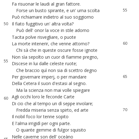
Fa
risuonar
le
laudi
al
gran
fattore
.
54
48
Forse
un
busto
spirante
,
e
un
'
urna
scolta
55
Può
richiamare
indietro
al
suo
soggiorno
56
49
Il
fiato
fuggitivo
un
'
altra
volta
?
57
50
Può
dell
'
onor
la
voce
in
stile
adorno
58
51
Tacita
polve
risvegliare
,
o
puote
59
52
La
morte
intenerir
,
che
venne
attorno
?
60
53
Chi
sà
che
in
queste
oscure
fosse
ignote
61
54
Non
sìa
sepolto
un
cuor
di
fiamme
pregno
,
62
55
Discese
in
lui
dalle
celeste
ruote
;
63
56
Che
braccio
quì
non
sia
di
scettro
degno
64
Per
governare
imperj
,
o
per
mandare
65
57
Della
Cetera
il
suon
d'estasi
al
segno
.
66
58
Ma
la
scienza
non
mai
volle
spiegare
67
59
Agli
occhi
loro
le
feconde
Carte
68
60
Di
cio
che
al
tempo
un
dì
seppe
involare
;
69
61
Fredda
miseria
senza
spirto
,
ed
arte
70
62
Il
nobil
foco
lor
tenne
sopito
71
63
E
l'alma
irrigidì
per
ogni
parte
.
72
64
O
quante
gemme
di
fulgor
squisito
73
Nelle
caverne
son
dell
'
oceàno
74
65