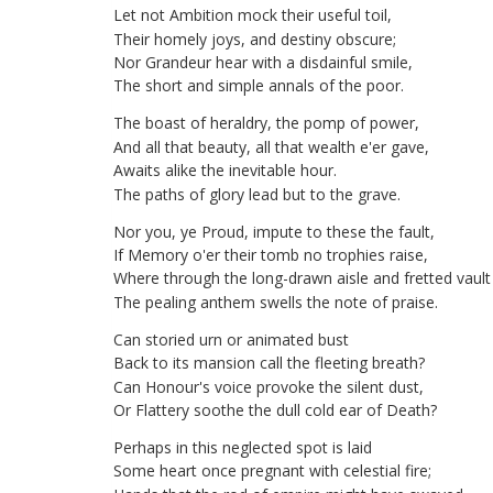
Let
not
Ambition
mock
their
useful
toil
,
Their
homely
joys
,
and
destiny
obscure
;
Nor
Grandeur
hear
with
a
disdainful
smile
,
The
short
and
simple
annals
of
the
poor
.
The
boast
of
heraldry
,
the
pomp
of
power
,
And
all
that
beauty
,
all
that
wealth
e'er
gave
,
Awaits
alike
the
inevitable
hour
.
The
paths
of
glory
lead
but
to
the
grave
.
Nor
you
,
ye
Proud
,
impute
to
these
the
fault
,
If
Memory
o'er
their
tomb
no
trophies
raise
,
Where
through
the
long-drawn
aisle
and
fretted
vault
The
pealing
anthem
swells
the
note
of
praise
.
Can
storied
urn
or
animated
bust
Back
to
its
mansion
call
the
fleeting
breath
?
Can
Honour's
voice
provoke
the
silent
dust
,
Or
Flattery
soothe
the
dull
cold
ear
of
Death
?
Perhaps
in
this
neglected
spot
is
laid
Some
heart
once
pregnant
with
celestial
fire
;