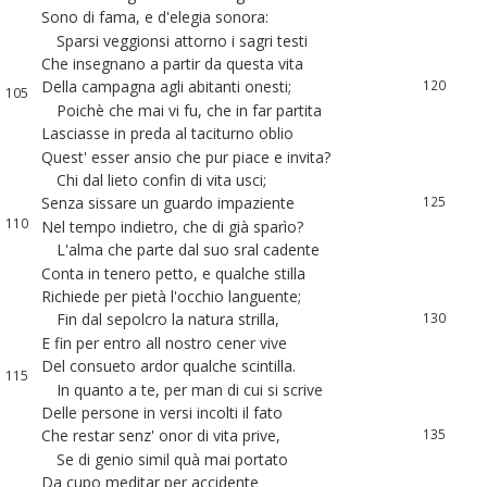
102
Sono
di
fama
,
e
d'elegia
sonora
:
117
103
Sparsi
veggionsi
attorno
i
sagri
testi
118
104
Che
insegnano
a
partir
da
questa
vita
119
Della
campagna
agli
abitanti
onesti
;
120
105
Poichè
che
mai
vi
fu
,
che
in
far
partita
121
106
Lasciasse
in
preda
al
taciturno
oblio
122
107
Quest
'
esser
ansio
che
pur
piace
e
invita
?
123
108
Chi
dal
lieto
confin
di
vita
usci
;
124
109
Senza
sissare
un
guardo
impaziente
125
110
Nel
tempo
indietro
,
che
di
già
sparìo
?
126
111
L'alma
che
parte
dal
suo
sral
cadente
127
112
Conta
in
tenero
petto
,
e
qualche
stilla
128
Richiede
per
pietà
l'occhio
languente
;
129
113
Fin
dal
sepolcro
la
natura
strilla
,
130
114
E
fin
per
entro
all
nostro
cener
vive
131
Del
consueto
ardor
qualche
scintilla
.
132
115
In
quanto
a
te
,
per
man
di
cui
si
scrive
133
116
Delle
persone
in
versi
incolti
il
fato
134
Che
restar
senz
'
onor
di
vita
prive
,
135
Se
di
genio
simil
quà
mai
portato
136
117
Da
cupo
meditar
per
accidente
137
118