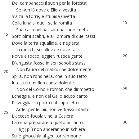
De'
campanacci
il
suon
per
la
foresta
;
12
11
Se
non
là
dove
d'Ellera
vestita
13
12
S'alza
la
torre
,
e
stupida
Civetta
14
13
Colla
luna
si
duol
,
se
la
romita
15
14
Sua
casa
nel
passar
qualcuno
infetta
.
16
15
Sott
'
olmi
scabri
,
e
all
'
ombra
di
quei
tassi
17
16
Dove
la
terra
squallida
,
e
negletta
18
In
mucchj
si
solleva
e
dove
fassi
19
17
Polve
a
tocco
leggier
,
rustica
gente
20
18
D'angusta
fossa
in
sen
sepolta
stassi
.
21
19
Non
l'aura
del
matin
,
che
dolcemente
22
20
Spira
,
non
rondinella
,
che
in
suo
tetto
23
21
Intestutto
di
fien
canta
dolente
;
24
22
Non
del
Corno
il
romor
,
che
dirimpetto
25
23
Echeggia
,
e
non
del
Gallo
acuto
canto
26
24
Risveggliar
la
potrà
dal
cupo
letto
.
27
Arder
per
lei
più
non
vedrassi
intanto
28
25
L'acceso
focolar
,
nè
la
Casiera
29
26
La
cena
preparare
a
quello
accanto
.
30
27
I
figlj
più
non
anderanno
in
schiera
31
28
Sulle
ginocchia
al
genitor
rampone
32