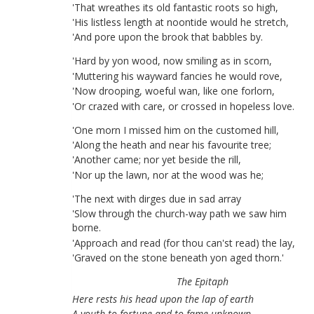
'
That
wreathes
its
old
fantastic
roots
so
high
,
'
His
listless
length
at
noontide
would
he
stretch
,
'
And
pore
upon
the
brook
that
babbles
by
.
'
Hard
by
yon
wood
,
now
smiling
as
in
scorn
,
'
Muttering
his
wayward
fancies
he
would
rove
,
'
Now
drooping
,
woeful
wan
,
like
one
forlorn
,
'
Or
crazed
with
care
,
or
crossed
in
hopeless
love
.
'
One
morn
I
missed
him
on
the
customed
hill
,
'
Along
the
heath
and
near
his
favourite
tree
;
'
Another
came
;
nor
yet
beside
the
rill
,
'
Nor
up
the
lawn
,
nor
at
the
wood
was
he
;
'
The
next
with
dirges
due
in
sad
array
'
Slow
through
the
church-way
path
we
saw
him
borne
.
'
Approach
and
read
(
for
thou
can'st
read
)
the
lay
,
'
Graved
on
the
stone
beneath
yon
aged
thorn
.
'
The
Epitaph
Here
rests
his
head
upon
the
lap
of
earth
A
youth
to
fortune
and
to
fame
unknown
.