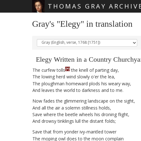
THOMAS GRAY ARCHIV
Skip main navigation
Gray's "Elegy" in translation
Elegy
Written
in
a
Country
Churchya
[*]
The
curfew
tolls
the
knell
of
parting
day
,
The
lowing
herd
wind
slowly
o'er
the
lea
,
The
ploughman
homeward
plods
his
weary
way
,
And
leaves
the
world
to
darkness
and
to
me
.
Now
fades
the
glimmering
landscape
on
the
sight
,
And
all
the
air
a
solemn
stillness
holds
,
Save
where
the
beetle
wheels
his
droning
flight
,
And
drowsy
tinklings
lull
the
distant
folds
;
Save
that
from
yonder
ivy-mantled
tower
The
moping
owl
does
to
the
moon
complain