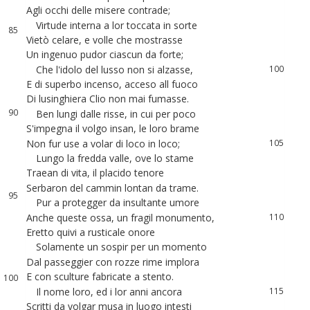
84
Agli
occhi
delle
misere
contrade
;
96
Virtude
interna
a
lor
toccata
in
sorte
97
85
Vietò
celare
,
e
volle
che
mostrasse
98
86
Un
ingenuo
pudor
ciascun
da
forte
;
99
87
Che
l'idolo
del
lusso
non
si
alzasse
,
100
88
E
di
superbo
incenso
,
acceso
all
fuoco
101
89
Di
lusinghiera
Clio
non
mai
fumasse
.
102
90
Ben
lungi
dalle
risse
,
in
cui
per
poco
103
91
S'impegna
il
volgo
insan
,
le
loro
brame
104
92
Non
fur
use
a
volar
di
loco
in
loco
;
105
Lungo
la
fredda
valle
,
ove
lo
stame
106
93
Traean
di
vita
,
il
placido
tenore
107
94
Serbaron
del
cammin
lontan
da
trame
.
108
95
Pur
a
protegger
da
insultante
umore
109
96
Anche
queste
ossa
,
un
fragil
monumento
,
110
Eretto
quivi
a
rusticale
onore
111
97
Solamente
un
sospir
per
un
momento
112
98
Dal
passeggier
con
rozze
rime
implora
113
99
E
con
sculture
fabricate
a
stento
.
114
100
Il
nome
loro
,
ed
i
lor
anni
ancora
115
101
Scritti
da
volgar
musa
in
luogo
intesti
116