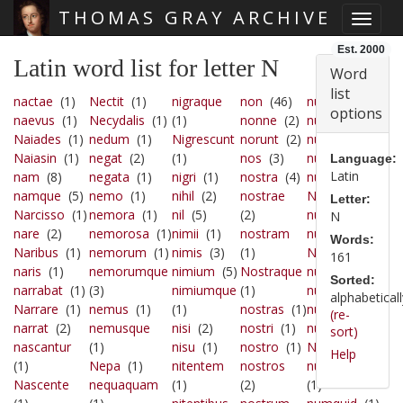
THOMAS GRAY ARCHIVE
Toggle
Skip main navigation
Est. 2000
Latin word list for letter N
Word
list
nactae
(1)
Nectit
(1)
nigraque
non
(46)
nudam
(1)
options
naevus
(1)
Necydalis
(1)
(1)
nonne
(2)
nudum
(1)
Naiades
(1)
nedum
(1)
Nigrescunt
norunt
(2)
nulla
(3)
Naiasin
(1)
negat
(2)
(1)
nos
(3)
nullam
(1)
Language:
Latin
nam
(8)
negata
(1)
nigri
(1)
nostra
(4)
nulli
(1)
namque
(5)
nemo
(1)
nihil
(2)
nostrae
Nullis
(1)
Letter:
Narcisso
(1)
nemora
(1)
nil
(5)
(2)
nullo
(1)
N
nare
(2)
nemorosa
(1)
nimii
(1)
nostram
nullum
(1)
Words:
Naribus
(1)
nemorum
(1)
nimis
(3)
(1)
Numen
(1)
161
naris
(1)
nemorumque
nimium
(5)
Nostraque
numeri
(1)
Sorted:
narrabat
(1)
(3)
nimiumque
(1)
numeris
(2)
alphabeticall
Narrare
(1)
nemus
(1)
(1)
nostras
(1)
numeros
(2)
(re-
narrat
(2)
nemusque
nisi
(2)
nostri
(1)
numina
(1)
sort)
nascantur
(1)
nisu
(1)
nostro
(1)
Numinis
(1)
Help
(1)
Nepa
(1)
nitentem
nostros
nummorum
Nascente
nequaquam
(1)
(2)
(1)