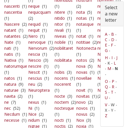
(1)
(1)
nitentibus
nostrum
numquid
(1)
nascenti
(1)
neque
(1)
(1)
(2)
nunc
(7)
Select
nascentia
nequicquam
nitere
(1)
nota
(5)
nunquam
(2)
a new
(1)
(2)
nitido
(1)
notas
(1)
nuntia
(1)
letter
Nascere
(2)
nequid
(1)
nitor
(1)
notasque
nuper
(2)
natant
(1)
nequit
(1)
nivali
(1)
(1)
nupta
(1)
A
-
B
-
natantes
(2)
Nero
(1)
niveas
(1)
notat
(1)
nuptam
(1)
C
-
D
-
Nate
(1)
nervoque
(1)
nobile
(1)
notitiae
(2)
nurus
(1)
E
-
F
-
nati
(1)
Nervorum
(2)
nobilitaret
Notonecta
nusquam
(2)
G
-
natis
(1)
nescia
(1)
(1)
(1)
Nympha
(2)
H
-
I
-
J
Nativa
(1)
Nescio
(3)
nobilitata
notos
(2)
Nymphae
(1)
- K -
L
natorumque
nescire
(1)
(1)
nova
(5)
Nymphaeque
-
M
-
N
(1)
Nescit
(1)
nobis
(3)
novas
(1)
(1)
-
natos
(1)
nescius
(1)
nocens
(1)
novellae
Nympham
O
-
P
-
natura
(9)
neu
(2)
nocerent
(1)
(1)
Q
-
R
-
naturae
(3)
Neuroptera
(1)
novit
(1)
Nympharum
S
-
T
-
navita
(2)
(1)
nocte
(3)
novitas
(1)
(2)
U
-
ne
(7)
nexus
(1)
noctem
(2)
novo
(2)
V
- W -
nec
(52)
Ni
(1)
noctesque
novos
(1)
X - Y -
Necdum
(1)
Nice
(2)
(1)
novus
(2)
Z
necesse
(1)
nidum
(1)
nocti
(1)
Nox
(3)
nigrae
(1)
noctis
(2)
noxia
(1)