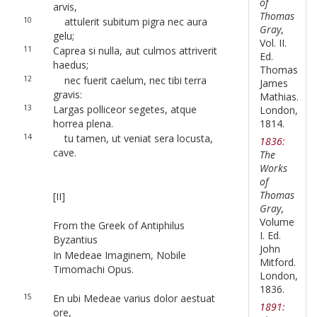
of
arvis,
Thomas
10
attulerit subitum pigra nec aura
Gray
,
gelu;
Vol. II.
11
Caprea si nulla, aut culmos attriverit
Ed.
haedus;
Thomas
12
nec fuerit caelum, nec tibi terra
James
gravis:
Mathias.
13
Largas polliceor segetes, atque
London,
1814.
horrea plena.
14
tu tamen, ut veniat sera locusta,
1836:
cave.
The
Works
of
Thomas
[II]
Gray
,
Volume
From the Greek of Antiphilus
I. Ed.
Byzantius
John
In Medeae Imaginem, Nobile
Mitford.
Timomachi Opus.
London,
1836.
15
En ubi Medeae varius dolor aestuat
1891:
ore,