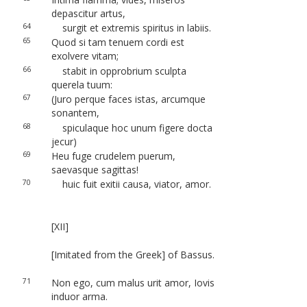
depascitur artus,
64
surgit et extremis spiritus in labiis.
65
Quod si tam tenuem cordi est
exolvere vitam;
66
stabit in opprobrium sculpta
querela tuum:
67
(Juro perque faces istas, arcumque
sonantem,
68
spiculaque hoc unum figere docta
jecur)
69
Heu fuge crudelem puerum,
saevasque sagittas!
70
huic fuit exitii causa, viator, amor.
[XII]
[Imitated from the Greek] of Bassus.
71
Non ego, cum malus urit amor, Iovis
induor arma.