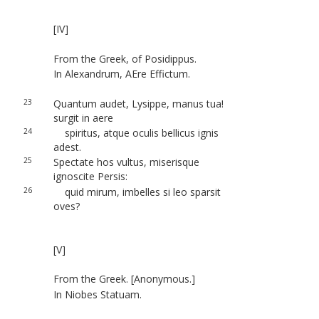
[IV]
From the Greek, of Posidippus.
In Alexandrum, AEre Effictum.
23
Quantum audet, Lysippe, manus tua!
surgit in aere
24
spiritus, atque oculis bellicus ignis
adest.
25
Spectate hos vultus, miserisque
ignoscite Persis:
26
quid mirum, imbelles si leo sparsit
oves?
[V]
From the Greek. [Anonymous.]
In Niobes Statuam.