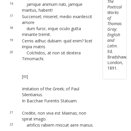
The
16
jamque animum nati, jamque
Poetical
maritus, habent!
Works
17
Succenset; miseret; medio exardescit
of
amore
Thomas
18
dum furor, inque oculo gutta
Gray:
minante tremit.
English
and
19
Cernis adhuc dubiam: quid enim? licet
Latin.
impia matris
Ed.
20
Colchidos, at non sit dextera
Bradshaw.
Timomachi.
London,
1891.
[III]
Imitation of the Greek; of Paul
Silentiarius.
In Bacchae Furentis Statuam.
21
Credite, non viva est Maenas; non
spirat imago.
22
artificis rabiem miscuit aere manus.