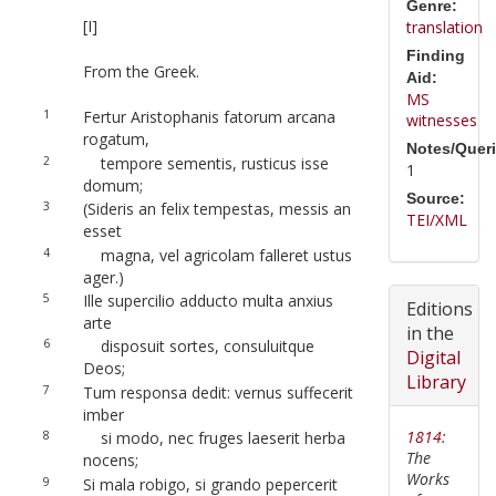
Genre:
[I]
translation
Finding
From the Greek.
Aid:
MS
1
Fertur Aristophanis fatorum arcana
witnesses
rogatum,
Notes/Queri
2
tempore sementis, rusticus isse
1
domum;
Source:
3
(Sideris an felix tempestas, messis an
TEI/XML
esset
4
magna, vel agricolam falleret ustus
ager.)
5
Ille supercilio adducto multa anxius
Editions
arte
in the
6
disposuit sortes, consuluitque
Digital
Deos;
Library
7
Tum responsa dedit: vernus suffecerit
imber
1814:
8
si modo, nec fruges laeserit herba
The
nocens;
Works
9
Si mala robigo, si grando pepercerit