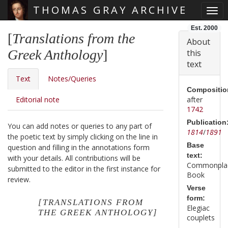
THOMAS GRAY ARCHIVE
Togg
Skip main navigation
Est. 2000
[
Translations from the
About
Greek Anthology
]
this
text
Text
Notes/Queries
Compositio
Editorial note
after
1742
Publication
You can add notes or queries to any part of
1814
/
1891
the poetic text by simply clicking on the line in
Base
question and filling in the annotations form
text:
with your details. All contributions will be
Commonpla
submitted to the editor in the first instance for
Book
review.
Verse
form:
[TRANSLATIONS FROM
Elegiac
THE GREEK ANTHOLOGY]
couplets