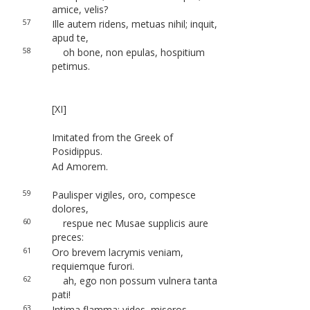
amice, velis?
57
Ille autem ridens, metuas nihil; inquit,
apud te,
58
oh bone, non epulas, hospitium
petimus.
[XI]
Imitated from the Greek of
Posidippus.
Ad Amorem.
59
Paulisper vigiles, oro, compesce
dolores,
60
respue nec Musae supplicis aure
preces:
61
Oro brevem lacrymis veniam,
requiemque furori.
62
ah, ego non possum vulnera tanta
pati!
63
Intima flamma; vides, miseros