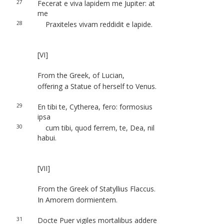
27
Fecerat e viva lapidem me Jupiter: at
me
28
Praxiteles vivam reddidit e lapide.
[VI]
From the Greek, of Lucian,
offering a Statue of herself to Venus.
29
En tibi te, Cytherea, fero: formosius
ipsa
30
cum tibi, quod ferrem, te, Dea, nil
habui.
[VII]
From the Greek of Statyllius Flaccus.
In Amorem dormientem.
31
Docte Puer vigiles mortalibus addere