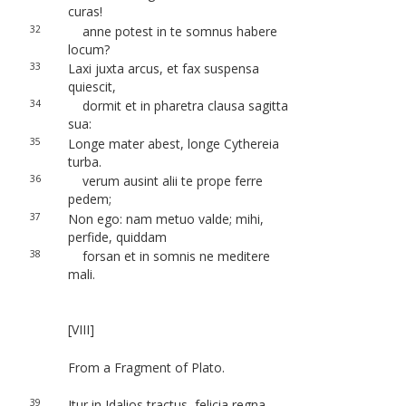
curas!
32
anne potest in te somnus habere
locum?
33
Laxi juxta arcus, et fax suspensa
quiescit,
34
dormit et in pharetra clausa sagitta
sua:
35
Longe mater abest, longe Cythereia
turba.
36
verum ausint alii te prope ferre
pedem;
37
Non ego: nam metuo valde; mihi,
perfide, quiddam
38
forsan et in somnis ne meditere
mali.
[VIII]
From a Fragment of Plato.
39
Itur in Idalios tractus, felicia regna,