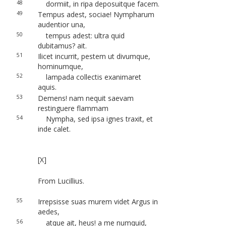
48
dormiit, in ripa deposuitque facem.
49
Tempus adest, sociae! Nympharum
audentior una,
50
tempus adest: ultra quid
dubitamus? ait.
51
Ilicet incurrit, pestem ut divumque,
hominumque,
52
lampada collectis exanimaret
aquis.
53
Demens! nam nequit saevam
restinguere flammam
54
Nympha, sed ipsa ignes traxit, et
inde calet.
[X]
From Lucillius.
55
Irrepsisse suas murem videt Argus in
aedes,
56
atque ait, heus! a me numquid,