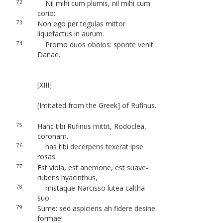
72
Nil mihi cum plumis, nil mihi cum
corio:
73
Non ego per tegulas mittor
liquefactus in aurum.
74
Promo duos obolos: sponte venit
Danae.
[XIII]
[Imitated from the Greek] of Rufinus.
75
Hanc tibi Rufinus mittit, Rodoclea,
coronam.
76
has tibi decerpens texerat ipse
rosas.
77
Est viola, est anemone, est suave-
rubens hyacinthus,
78
mistaque Narcisso lutea caltha
suo.
79
Sume: sed aspiciens ah fidere desine
formae!