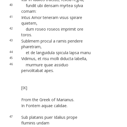
40
fundit ubi densam myrtea sylva
comam:
41
Intus Amor teneram visus spirare
quietem,
42
dum roseo roseos imprimit ore
toros.
43
Sublimem procul a ramis pendere
pharetram,
44
et de languidula spicula lapsa manu
45
Vidimus, et risu molli diducta labella,
46
murmure quae assiduo
pervolitabat apes.
[IX]
From the Greek of Marianus.
In Fontem aquae calidae.
47
Sub platanis puer Idalius prope
fluminis undam